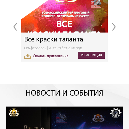
‹
›
Все краски таланта
Мая
Симферополь | 20 сентября 2026 года
Севасто
ТРАЦИЯ
РЕГИСТРАЦИЯ
Скачать приглашение
Ск
НОВОСТИ И СОБЫТИЯ